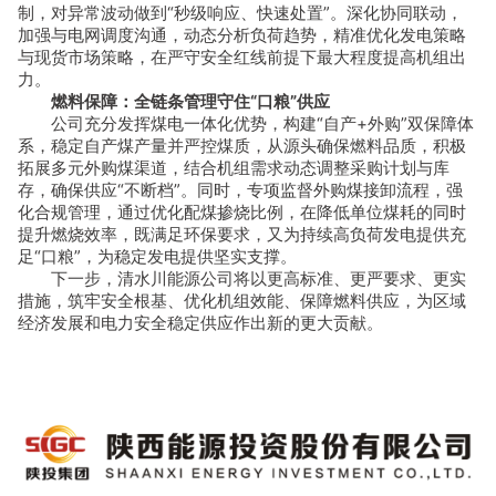
制，对异常波动做到“秒级响应、快速处置”。深化协同联动，
加强与电网调度沟通，动态分析负荷趋势，精准优化发电策略
与现货市场策略，在严守安全红线前提下最大程度提高机组出
力。
燃料保障：全链条管理守住“口粮”供应
公司充分发挥煤电一体化优势，构建“自产+外购”双保障体
系，稳定自产煤产量并严控煤质，从源头确保燃料品质，积极
拓展多元外购煤渠道，结合机组需求动态调整采购计划与库
存，确保供应“不断档”。同时，专项监督外购煤接卸流程，强
化合规管理，通过优化配煤掺烧比例，在降低单位煤耗的同时
提升燃烧效率，既满足环保要求，又为持续高负荷发电提供充
足“口粮”，为稳定发电提供坚实支撑。
下一步，清水川能源公司将以更高标准、更严要求、更实
措施，筑牢安全根基、优化机组效能、保障燃料供应，为区域
经济发展和电力安全稳定供应作出新的更大贡献。