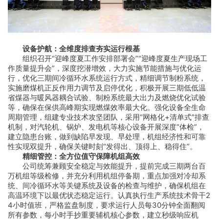
设备护航：全维度排查夯实运行根基
组织召开“迎峰度夏工作安排部署会”“迎峰度夏生产现场工
作质量提升会”，深度挖潜增效，大力实施节能措施与优化运
行，优化三期间冷循环水系统运行方式，精细调节制粉系统，
实施磨煤机正反作用力调节及启停优化，积极开展三期低低温
省煤器与暖风器耦合试验、制粉系统最大出力及燃烧优化试验
等，确保在保供高峰期实现燃煤效率最大化。强化设备全生命
周期管理，组建专业技术攻坚团队，采用“网格化+清单式”排查
机制，对汽轮机、锅炉、发电机等核心设备开展深度“体检”，
建立隐患台账，做到缺陷早发现、早处理，机组经济性和可靠
性实现双提升，确保关键时刻“发得出、顶得上、稳得住”。
精细管控：全方位值守保障机组高效
公司统筹兼顾安全稳定与效能提升，提前完成三期两台百
万机组等级检修，并充分利用机组停备期，重点加强对冷却系
统、间冷循环水等关键系统及设备的检查与维护，确保机组在
高温环境下以最优状态稳定运行。认真执行生产系统技术骨干2
4小时值班，严格监盘制度，要求运行人员每30分钟全面翻阅
所有参数，每小时手抄重要辅机核心参数，建立秒级响应机