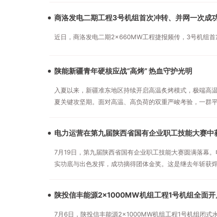
商洛发电二期工程3号机组首次冲转、并网一次成
近日，商洛发电二期2×660MW工程捷报频传，3号机
陕能新疆青年硬核应战“高烤” 热血守护光明
入夏以来，新疆准东地区持续开启高温炙烤模式，极端高温
夏关键攻坚期。面对高温、高负荷的双重严峻考验，一群平
组、保供电，以青春之力迎战盛夏“高烤”，用实干担当筑
电力运营在第九届陕西省国有企业职工技能大赛中
7月19日，第九届陕西省国有企业职工技能大赛圆满落幕
实功底与出色发挥，成功摘得团体金奖。这是继去年斩获
伍建设的显著成效。
陕投信丰能源2×1000MW机组工程1号机组全面
7月6日，陕投信丰能源2×1000MW机组工程1号机组