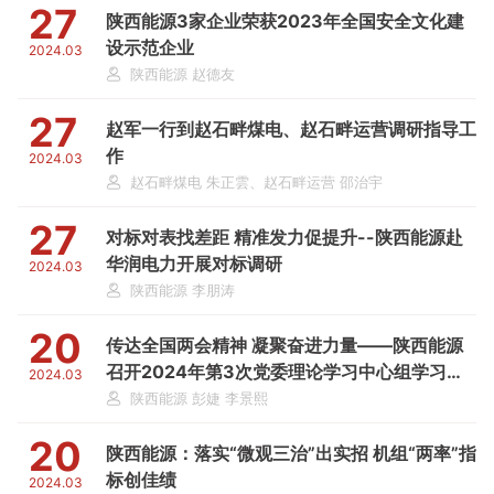
27
陕西能源3家企业荣获2023年全国安全文化建
设示范企业
2024.03
陕西能源 赵德友
27
赵军一行到赵石畔煤电、赵石畔运营调研指导工
作
2024.03
赵石畔煤电 朱正雲、赵石畔运营 邵治宇
27
对标对表找差距 精准发力促提升--陕西能源赴
华润电力开展对标调研
2024.03
陕西能源 李朋涛
20
传达全国两会精神 凝聚奋进力量——陕西能源
召开2024年第3次党委理论学习中心组学习会
2024.03
议
陕西能源 彭婕 李景熙
20
陕西能源：落实“微观三治”出实招 机组“两率”指
标创佳绩
2024.03