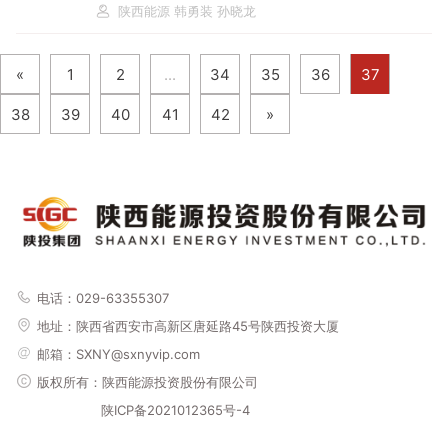
陕西能源 韩勇装 孙晓龙
«
1
2
...
34
35
36
37
38
39
40
41
42
»
电话：029-63355307
地址：
陕西省西安市高新区唐延路45号陕西投资大厦
邮箱：SXNY@sxnyvip.com
版权所有：陕西能源投资股份有限公司
陕ICP备2021012365号-4