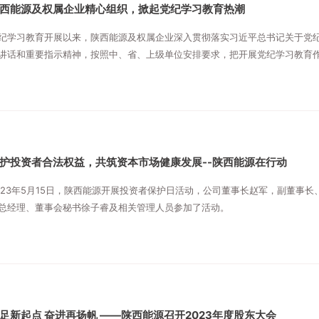
西能源及权属企业精心组织，掀起党纪学习教育热潮
纪学习教育开展以来，陕西能源及权属企业深入贯彻落实习近平总书记关于党
讲话和重要指示精神，按照中、省、上级单位安排要求，把开展党纪学习教育
，精心谋划部署、周密组织落实，运用“读书班”“党日活动”“专题讲座”“专题会
展丰富多彩的学习活动，切实推动党纪学习教育进一步走深走实。
护投资者合法权益，共筑资本市场健康发展--陕西能源在行动
023年5月15日，陕西能源开展投资者保护日活动，公司董事长赵军，副董事长
总经理、董事会秘书徐子睿及相关管理人员参加了活动。
足新起点 奋进再扬帆 ——陕西能源召开2023年度股东大会