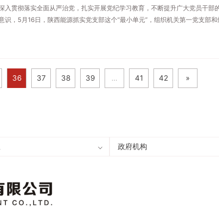
深入贯彻落实全面从严治党，扎实开展党纪学习教育，不断提升广大党员干部
意识，5月16日，陕西能源抓实党支部这个“最小单元”，组织机关第一党支部
部、三支部前往国家电网陕西省电力有限公司党校开展“党性体检”主题党日活动
加。
36
37
38
39
...
41
42
»
业
力
政府机构
中国证券监督管理委员会
疆
中国上市公司协会
电
陕西上市公司协会
电
深圳证券交易所