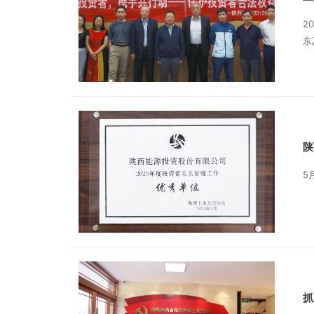
2
东
人
陕
5