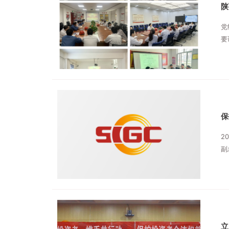
陕
党
要
务
开
保
2
副
立