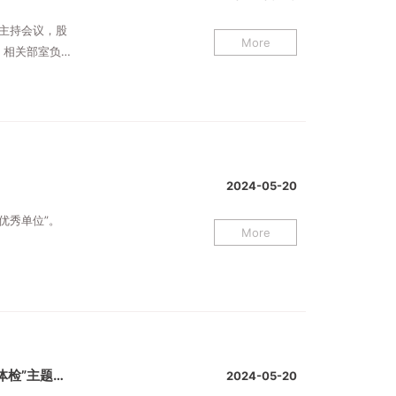
军主持会议，股
More
、相关部室负责
2024-05-20
优秀单位”。
More
抓实“最小单元” 推动党纪学习教育见行见效 --陕西能源组织开展“党性体检”主题党日活动
2024-05-20