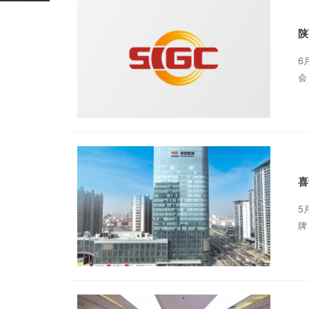
陕
6
会
喜
5
牌