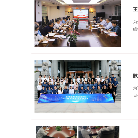
王
为
组
加
陕
为
日
部
培