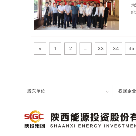
为
纪
支
参
«
1
2
...
33
34
35
股东单位
陕西投资集团有限公司
权属企
秦龙电
陕西榆林能源集团有限公司
陕能新
长安汇通有限责任公司
渭河发
麟北发