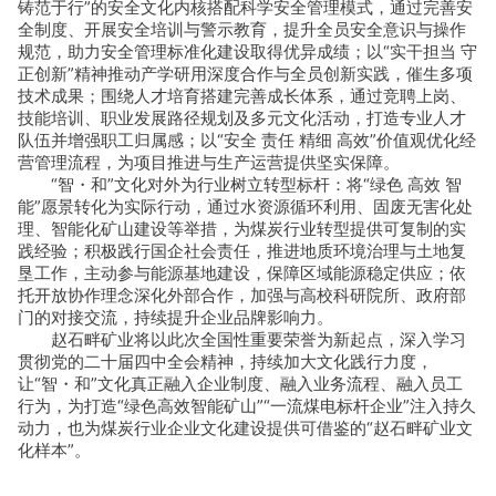
铸范于行”的安全文化内核搭配科学安全管理模式，通过完善安
全制度、开展安全培训与警示教育，提升全员安全意识与操作
规范，助力安全管理标准化建设取得优异成绩；以“实干担当 守
正创新”精神推动产学研用深度合作与全员创新实践，催生多项
技术成果；围绕人才培育搭建完善成长体系，通过竞聘上岗、
技能培训、职业发展路径规划及多元文化活动，打造专业人才
队伍并增强职工归属感；以“安全 责任 精细 高效”价值观优化经
营管理流程，为项目推进与生产运营提供坚实保障。
“智・和”文化对外为行业树立转型标杆：将“绿色 高效 智
能”愿景转化为实际行动，通过水资源循环利用、固废无害化处
理、智能化矿山建设等举措，为煤炭行业转型提供可复制的实
践经验；积极践行国企社会责任，推进地质环境治理与土地复
垦工作，主动参与能源基地建设，保障区域能源稳定供应；依
托开放协作理念深化外部合作，加强与高校科研院所、政府部
门的对接交流，持续提升企业品牌影响力。
赵石畔矿业将以此次全国性重要荣誉为新起点，深入学习
贯彻党的二十届四中全会精神，持续加大文化践行力度，
让“智・和”文化真正融入企业制度、融入业务流程、融入员工
行为，为打造“绿色高效智能矿山”“一流煤电标杆企业”注入持久
动力，也为煤炭行业企业文化建设提供可借鉴的“赵石畔矿业文
化样本”。