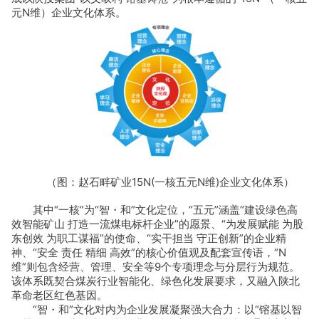
元N维）企业文化体系。
（图：赵石畔矿业15N(一核五元N维)企业文化体系）
其中“一核”为“智・和”文化定位，“五元”涵盖“建设绿色高
效智能矿山 打造一流煤电标杆企业”的愿景、“为发展赋能 为股
东创效 为职工谋福”的使命、“实干担当 守正创新”的企业精
神、“安全 责任 精细 高效”的核心价值观及配套宣传语，“N
维”则包含经营、管理、安全等9个专项理念与分层行为规范。
该体系既契合煤炭行业智能化、绿色化发展要求，又融入陕北
革命老区红色基因。
“智・和”文化对内为企业发展凝聚强大合力：以“镕基以智