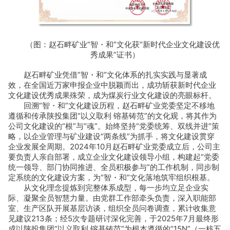
（图：赵石畔矿业“智・和”文化获“新时代企业文化建设优
秀成果”证书）
赵石畔矿业凭借“智・和”文化体系的扎实实践与显著成
效，在全国近万家申报企业中脱颖而出，成功斩获新时代企业
文化建设优秀成果殊荣，成为煤炭行业文化建设的亮眼标杆。
回溯“智・和”文化建设历程，赵石畔矿业党委坚定不移地
遵循和传承陕投集团“以义取利 镕基铸范”的文化观，将其作为
公司文化建设的“根”与“魂”。始终坚持“党委统筹、双线并进”策
略，以企业管理与矿业建设“两条线”为抓手，将文化建设贯穿
企业发展全周期。2024年10月赵石畔矿业党委成立后，公司主
要负责人亲自部署，成立企业文化建设领导小组，构建起“党委
统一领导、部门协同推进、全员积极参与”的工作机制，同步制
定系统的文化建设方案，为“智・和”文化落地筑牢组织根基。
从文化理念提炼到完整体系成型，每一步均立足企业实
际、凝聚全员智慧力量。由党群工作部牵头负责，深入职能部
室、生产区队开展基层访谈，组织全员问卷调查，累计收集意
见建议213条；经5次专题研讨深化完善，于2025年7月最终形
成以陕投集团“以义取利 镕基铸范”为根本遵循的“15N”（一核五