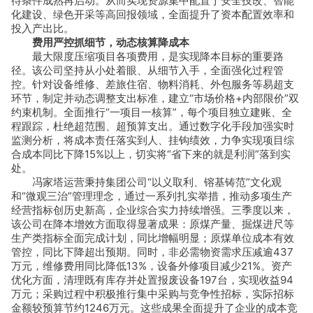
待条件成熟再启动。从而实现资源集中配置于安全技改、智能
化建设、绿色开采等高回报领域，全面提升了资本配置效率和
投入产出比。
费用严控抓细节，动态核算降成本
最大限度压缩项目各项费用，是实现降本目标的重要路
径。该公司坚持从小处着眼、从细节入手，全面强化过程管
控。针对设备维修、差旅住宿、物料消耗、外包服务等易超支
环节，制定并动态调整支出标准，建立“市场价格+内部限价”双
约束机制。全面推行“一项目一核算”，每个项目独立建账、全
程跟踪，杜绝超范围、超预算支出。通过数字化手段加强实时
监测分析，将成本责任落实到人、挂钩绩效，力争实现项目综
合成本同比下降15%以上，切实将“省下来的就是利润”落到实
处。
冯家塔运营秉持集团公司“以义取利、镕基铸范”文化观
和“微观三治”管理理念，通过一系列扎实举措，推动多项生产
经营指标创历史新高，企业综合实力持续增强。三季度以来，
该公司在降本增效方面取得显著成果：原煤产量、掘煤进尺等
生产类指标全面完成计划，同比增幅明显；原煤单位成本有效
管控，同比下降超出预期。同时，非必需物资需求压减逾437
万元，维修费用同比降低13%，设备外修项目减少21%。资产
优化方面，清理既有库存并处置报废设备197台，实现收益94
万元；采购过程中积极推行集中采购与竞争性招标，实际招标
金额较预算节约1246万元。这些成果全面提升了企业的成本竞