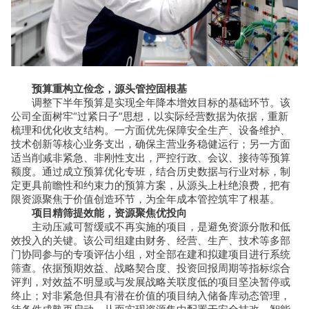
预算重构立俭念，源头管控固根基
调整下半年预算是实现全年降本增效目标的基础环节。该
公司全面树牢“过紧日子”思想，以实际经营数据为依据，重新
梳理和优化收支结构。一方面优先保障安全生产、设备维护、
技术创新等核心业务支出，确保主营业务稳健运行；另一方面
适当削减非紧急、非刚性支出，严控行政、会议、接待等预算
额度。通过成立预算优化专班，结合历史数据与行业对标，制
定更具前瞻性和约束力的预算方案，从源头上杜绝浪费，把有
限资源聚焦于价值创造环节，为全年成本管控筑牢了根基。
项目精筛提效能，资源聚焦优投向
主动压减可暂缓或不再实施的项目，是避免资源分散和低
效投入的关键。该公司组建由财务、经营、生产、技术等多部
门协同参与的专项评估小组，对全部在建和拟建项目进行系统
筛查。依据预期效益、战略契合度、投资回报周期等指标综合
评判，对效益不明显或与发展战略关联度低的项目坚决暂停或
终止；对非紧急但具有潜在价值的项目纳入储备库动态管理，