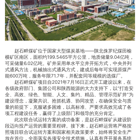
赵石畔煤矿位于国家大型煤炭基地——陕北侏罗纪煤田榆
横矿区南区，面积约199.5465平方公里，地质储量9.04亿吨，
可采储量6.02亿吨。矿井采用单水平立井开拓方式，中央并列
式通风方法，机械抽出式通风方式，建成后每年可实现原煤产
能600万吨，服务年限71.7年，并配套同等规模的选煤厂。
赵石畔煤矿项目自2021年7月16日正式开工建设以来，在
各级政府部门、集团公司和陕西能源的大力支持下，以“打造安
全、高效、绿色、智能、人文、集约、精品、管理示范矿井”为
建设理念，凝聚共识、抢抓机遇、协同攻坚，在确保安全与质
量的前提下，克服诸多困难，以高标准、严要求高效完成了各
项工程建设任务，赢得了上级部门和领导的充分肯定。
此次联合试运转方案的成功备案，是赵石畔煤矿从建设阶
段迈向投产运营的重要里程碑。接下来，赵石畔运营将严格按
照项目联合试运转方案和国家相关政策要求，始终将安全生产
放在首位，全面落实各项安全技术措施，认真有序开展各系统