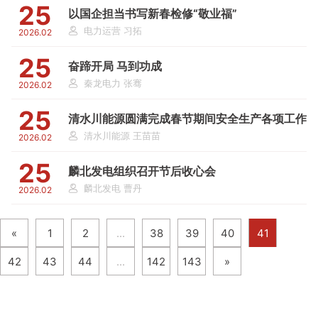
25
以国企担当书写新春检修“敬业福”
电力运营 习拓
2026.02
25
奋蹄开局 马到功成
秦龙电力 张骞
2026.02
25
清水川能源圆满完成春节期间安全生产各项工作
清水川能源 王苗苗
2026.02
25
麟北发电组织召开节后收心会
麟北发电 曹丹
2026.02
«
1
2
...
38
39
40
41
42
43
44
...
142
143
»