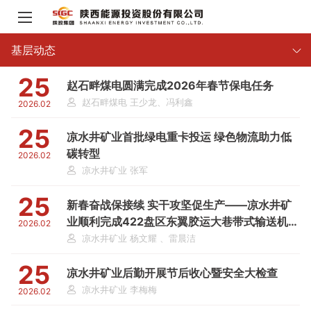
基层动态
25
赵石畔煤电圆满完成2026年春节保电任务
赵石畔煤电 王少龙、冯利鑫
2026.02
25
凉水井矿业首批绿电重卡投运 绿色物流助力低
碳转型
2026.02
凉水井矿业 张军
25
新春奋战保接续 实干攻坚促生产——凉水井矿
业顺利完成422盘区东翼胶运大巷带式输送机延
2026.02
伸工程
凉水井矿业 杨文耀 、雷晨洁
25
凉水井矿业后勤开展节后收心暨安全大检查
凉水井矿业 李梅梅
2026.02