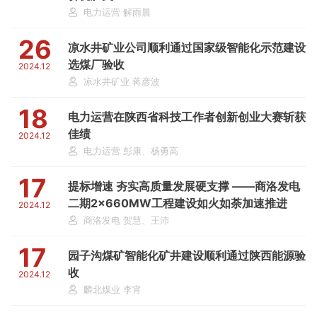
电力运营 解雨晨
26
凉水井矿业公司顺利通过国家级智能化示范建设
选煤厂验收
2024.12
凉水井矿业 蒋彦波
18
电力运营在陕西省科技工作者创新创业大赛斩获
佳绩
2024.12
电力运营 彭康、杨勇高
17
提标增速 夯实高质量发展硬支撑 ——商洛发电
二期2×660MW工程建设如火如荼加速推进
2024.12
商洛发电 贺慧、王沛
17
园子沟煤矿智能化矿井建设顺利通过陕西能源验
收
2024.12
麟北煤业 李宵