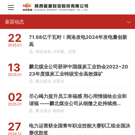
基层动态
22
71.98亿千瓦时！商洛发电2024年发电量创新
高
2025.01
商洛发电 冯学鹏、贺慧
13
麟北煤业公司获评中国煤炭工业协会2022~20
23年度煤炭工业特级安全高效煤矿
2025.01
麟北煤业 张重发
02
尽心竭力提升员工幸福感 用心用情描绘企业和
谐福 ——麟北煤业公司从细微之处持续推
2025.01
进“福”文化落地
麟北煤业 梅艳丽
27
电力运营获全国青年职业技能大赛职工组全国决
赛优胜奖
2024.12