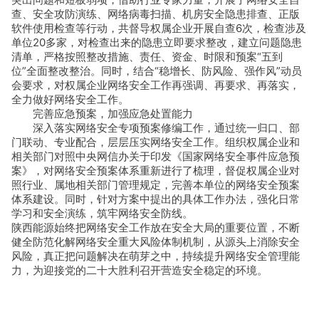
查、安全攻防演练、网络病毒扫描、机房安全隐患排查、正版
软件使用检查等行动，共督导权属企业开展自查6次，检查涉及
单位20多家，对检查出来的隐患立即要求整改，建立问题隐患
清单，严格按照整改措施、责任、资金、时限和预案“五到
位”全面整改整治。同时，结合“稳增长、防风险、强作风”动员
会要求，对权属企业网络安全工作再强调、再要求、再落实，
全力做好网络安全工作。
完善应急预案，加强应急处置能力
深入落实网络安全专项预案修编工作，通过统一归口、部
门联动、专业配合，层层压实网络安全工作。组织权属企业和
相关部门对照中央网信办关于印发《国家网络安全事件应急预
案》，对网络安全预案体系重新进行了梳理，督促权属企业对
照行业、属地相关部门管理规定，完善本单位的网络安全预案
体系建设。同时，针对方案中提出的具体工作办法，强化日常
学习和安全演练，筑牢网络安全防线。
陕西能源始终把网络安全工作放在安全大局的重要位置，不断
健全防范化解网络安全重大风险体制机制，从源头上消除安全
风险，真正把问题解决在萌芽之中，持续提升网络安全管理能
力，为迎接党的二十大胜利召开营造安全稳定的环境。