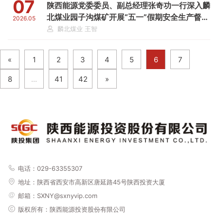
07
陕西能源党委委员、副总经理张奇功一行深入麟
北煤业园子沟煤矿开展“五一”假期安全生产督导
2026.05
检查
麟北煤业 王智
«
1
2
3
4
5
6
7
8
...
41
42
»
电话：029-63355307
地址：
陕西省西安市高新区唐延路45号陕西投资大厦
邮箱：SXNY@sxnyvip.com
版权所有：陕西能源投资股份有限公司